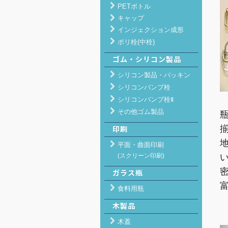
PETボトル
キャップ
インジェクション成形
ポリ栓(中栓)
ゴム・シリコン製品
シリコン製品・パッキン
シリコンバンプ栓
シリコンバンプ栓Ⅱ
その他ゴム製品
印刷
平面・曲面印刷
(スクリーン印刷)
ガラス瓶
食料用瓶
木製品
木蓋