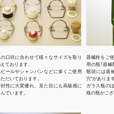
瓶の口径に合わせて様々なサイズを取り
器械栓をご
揃えております。
用の瓶｢器械
地ビールやシャンパンなどに多くご使用
瓶頭には器
いただいております。
穴”がありま
密封性に大変優れ、見た目にも高級感に
ガラス瓶の
富んでいます。
様の瓶がござ