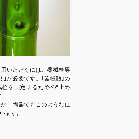
使用いただくには、器械栓専
瓶｣が必要です。｢器械瓶｣の
械栓を固定するための“止め
す。
ほか、陶器でもこのような仕
います。