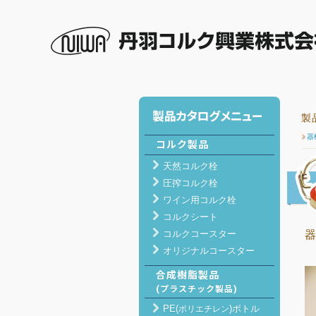
丹羽コルク興業 ホーム
>
製品紹介
> その他の製品 
製
器
コルク製品
天然コルク栓
圧搾コルク栓
ワイン用コルク栓
コルクシート
コルクコースター
器
オリジナルコースター
合成樹脂製品
(プラスチック製品)
PE(
)ボトル
ポリエチレン