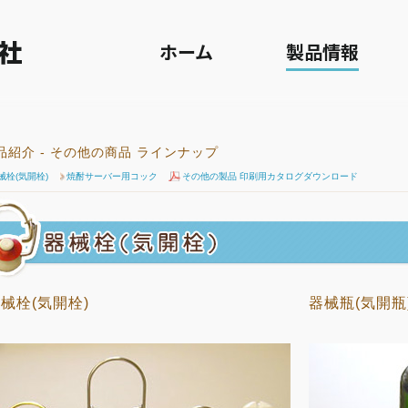
> 器械栓(気開栓)
ホーム
製品情報
品紹介 - その他の商品 ラインナップ
械栓(気開栓)
焼酎サーバー用コック
その他の製品 印刷用カタログダウンロード
械栓(気開栓)
器械瓶(気開瓶