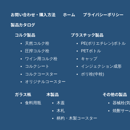
お問い合わせ・購入方法
ホーム
プライバシーポリシー
製品カタログ
コルク製品
プラスチック製品
天然コルク栓
PE(ポリエチレン)ボトル
圧搾コルク栓
PETボトル
ワイン用コルク栓
キャップ
コルクシート
インジェクション成形
コルクコースター
ポリ栓(中栓)
オリジナルコースター
ガラス瓶
木製品
その他の製品
食料用瓶
木蓋
器械栓(気
木札
焼酎サー
柄杓・木製コースター